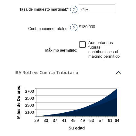
entre
0%
Tasa de impuesto marginal
:
*
y
Ingresa
?
20%
un
monto
entre
0%
$180,000
y
?
Contribuciones totales
:
50%
Aumentar sus
futuras
Máximo permitido
:
contribuciones al
máximo permitido
IRA Roth vs Cuenta Tributaria