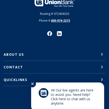
Union Bank
Routing # 072404320
Phone #
800-974-3273
ABOUT US
CONTACT
QUICKLINKS
✕
Hi! Our live agents are here
to assist you. Need help?
Click here to chat with us
©
2026
Union Bank
anytime.
Member FDIC