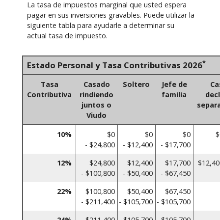
La tasa de impuestos marginal que usted espera
pagar en sus inversiones gravables. Puede utilizar la
siguiente tabla para ayudarle a determinar su
actual tasa de impuesto.
*
Estado Personal y Tasa Contributivas 2026
Tasa
Casado
Soltero
Jefe de
Ca
Contributiva
rindiendo
familia
dec
juntos o
separ
Viudo
10%
$0
$0
$0
$
- $24,800
- $12,400
- $17,700
12%
$24,800
$12,400
$17,700
$12,40
- $100,800
- $50,400
- $67,450
22%
$100,800
$50,400
$67,450
- $211,400
- $105,700
- $105,700
24%
$211,400
$105,700
$105,700