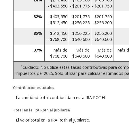
- $403,550
- $201,775
- $201,750
32%
$403,550
$201,775
$201,750
- $512,450
- $256,225
- $256,200
35%
$512,450
$256,225
$256,200
- $768,700
- $640,600
- $640,600
37%
Más de
Más de
Más de
Más d
$768,700
$640,600
$640,600
*
Cuidado: No utilice estas tasas contributivas para comp
impuestos del 2025. Solo utilizar para calcular estimados pa
Contribuciones totales
La cantidad total contribuida a esta IRA ROTH.
Total en la IRA Roth al jubilarse
El valor total en la IRA Roth al jubilarse.